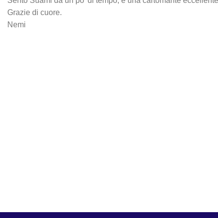
Sento Suami da un po’ di tempo, è una cartomante eccellente,
Grazie di cuore.
Nemi