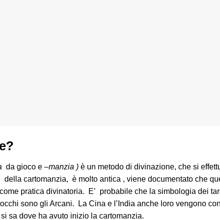
le?
ta
da gioco e –
manzia )
è un metodo di divinazione, che si effett
ni della cartomanzia, è molto antica , viene documentato che ques
e come pratica divinatoria. E’ probabile che la simbologia dei ta
rocchi sono gli Arcani.
La Cina e l’India anche loro vengono cons
si sa dove ha avuto inizio la cartomanzia.