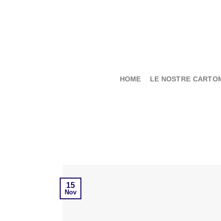
Salta
ai
contenuti
HOME
LE NOSTRE CARTO
15
Nov