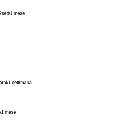
sett/1 mese
se
giorni/1 settimana
 2 sett/1 mese