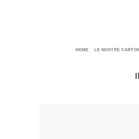
Salta
ai
contenuti
HOME
LE NOSTRE CARTO
I