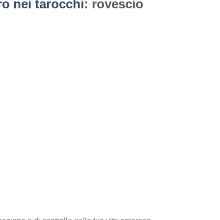
o nei tarocchi
: rovescio