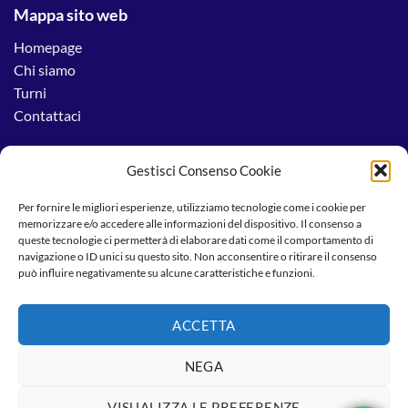
Mappa sito web
Homepage
Chi siamo
Turni
Contattaci
Gestisci Consenso Cookie
Note Legali
Per fornire le migliori esperienze, utilizziamo tecnologie come i cookie per
memorizzare e/o accedere alle informazioni del dispositivo. Il consenso a
Privacy policy
queste tecnologie ci permetterà di elaborare dati come il comportamento di
Cookies Policy
navigazione o ID unici su questo sito. Non acconsentire o ritirare il consenso
può influire negativamente su alcune caratteristiche e funzioni.
ACCETTA
Copyright 2026 ©
Creato da
Acquistasitowe.com
NEGA
Copyright 2026 ©
studiodicartomanzia.it
VISUALIZZA LE PREFERENZE